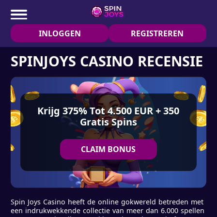
INLOGGEN
REGISTREREN
SPINJOYS CASINO RECENSIE
Krijg 375% Tot 4.500 EUR + 350
Gratis Spins
CLAIM BONUS
Spin Joys Casino heeft de online gokwereld betreden met
een indrukwekkende collectie van meer dan 6.000 spellen