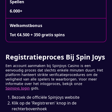
Spellen
6.000+
Welkomstbonus
Tot €4.500 + 350 gratis spins
Registratieproces Bij Spin Joys
Een account aanmaken bij SpinJoys Casino is een
eenvoudig proces dat slechts enkele minuten duurt. Het
platform hanteert strikte verificatieprocedures om de
veiligheid van alle spelers te waarborgen. Voor meer
informatie over het inlogproces, bekijk onze
Spinjoys login
gids.
Bezoek de officiële Spinjoys website
Klik op de 'Registreren' knop in de
rechterbovenhoek