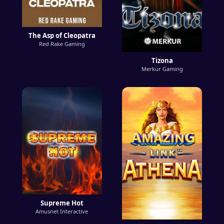
The Asp of Cleopatra
Red Rake Gaming
Tizona
Merkur Gaming
Supreme Hot
Amusnet Interactive