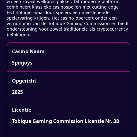
en een royaal welkomstpakket. Dit moderne platform
combineert klassieke casinospellen met cutting-edge
technologie, waardoor spelers een meeslepende
spelervaring krijgen. Het casino opereert onder een
vergunning van de Tobique Gaming Commission en biedt
ondersteuning voor zowel traditionele als cryptocurrency
betalingen.
Casino Naam
Spinjoys
Opgericht
2025
Licentie
Tobique Gaming Commission Licentie Nr. 38