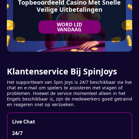
Topbeoordeeld Casino Met Snelle
Veilige Uitbetalingen
WORD LID
VANDAAG
Klantenservice Bij SpinJoys
Het supportteam van Spin Joys is 24/7 beschikbaar via live
chat en e-mail om spelers te assisteren met vragen of
problemen. Hoewel de service momenteel alleen in het
Engels beschikbaar is, zijn de medewerkers goed getraind
en reageren snel op verzoeken.
Live Chat
24/7