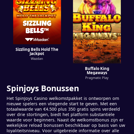
Sizzling Bells Hold The
Jackpot
Wazdan
Buffalo King
Megaways
Pragmatic Play
Spinjoys Bonussen
Het SpinJoys Casino welkomstpakket is ontworpen om
nieuwe spelers een vliegende start te geven. Met een
totaalwaarde van €4.500 plus 350 gratis spins verdeeld
over drie stortingen, biedt het platform substantiële
waarde voor beginners. Naast de welkomstbonus zijn er
wekelijkse reload bonussen beschikbaar op basis van uw
loyaliteitsniveau. Voor uitgebreide informatie over alle