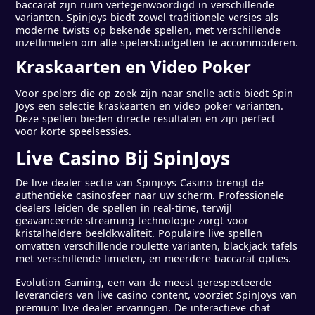
baccarat zijn ruim vertegenwoordigd in verschillende
varianten. Spinjoys biedt zowel traditionele versies als
moderne twists op bekende spellen, met verschillende
inzetlimieten om alle spelersbudgetten te accommoderen.
Kraskaarten en Video Poker
Voor spelers die op zoek zijn naar snelle actie biedt Spin
Joys een selectie kraskaarten en video poker varianten.
Deze spellen bieden directe resultaten en zijn perfect
voor korte speelsessies.
Live Casino Bij SpinJoys
De live dealer sectie van Spinjoys Casino brengt de
authentieke casinosfeer naar uw scherm. Professionele
dealers leiden de spellen in real-time, terwijl
geavanceerde streaming technologie zorgt voor
kristalheldere beeldkwaliteit. Populaire live spellen
omvatten verschillende roulette varianten, blackjack tafels
met verschillende limieten, en meerdere baccarat opties.
Evolution Gaming, een van de meest gerespecteerde
leveranciers van live casino content, voorziet SpinJoys van
premium live dealer ervaringen. De interactieve chat