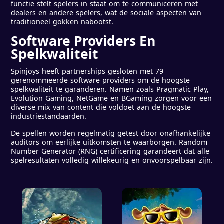
functie stelt spelers in staat om te communiceren met
dealers en andere spelers, wat de sociale aspecten van
traditioneel gokken nabootst.
Software Providers En
Spelkwaliteit
Spinjoys heeft partnerships gesloten met 79
gerenommeerde software providers om de hoogste
spelkwaliteit te garanderen. Namen zoals Pragmatic Play,
Evolution Gaming, NetGame en BGaming zorgen voor een
diverse mix van content die voldoet aan de hoogste
industriestandaarden.
De spellen worden regelmatig getest door onafhankelijke
auditors om eerlijke uitkomsten te waarborgen. Random
Number Generator (RNG) certificering garandeert dat alle
spelresultaten volledig willekeurig en onvoorspelbaar zijn.