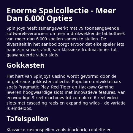
Enorme Spelcollectie - Meer
Dan 6.000 Opties
Spin Joys heeft samengewerkt met 79 toonaangevende
softwareleveranciers om een indrukwekkende bibliotheek
van meer dan 6.000 spellen samen te stellen. De
diversiteit in het aanbod zorgt ervoor dat elke speler iets
naar zijn smaak vindt, van klassieke fruitmachines tot
geavanceerde video slots.
Gokkasten
Het hart van SpinJoys Casino wordt gevormd door de
uitgebreide gokkastencollectie. Populaire ontwikkelaars
zoals Pragmatic Play, Red Tiger en Hacksaw Gaming
leveren hoogwaardige slots met innovatieve features. Van
eenvoudige 3-reel machines tot complexe 6-reel video
slots met cascading reels en expanding wilds - de variatie
is eindeloos.
Tafelspellen
Klassieke casinospellen zoals blackjack, roulette en