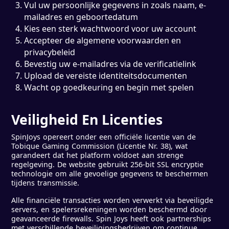
Vul uw persoonlijke gegevens in zoals naam, e-
mailadres en geboortedatum
Kies een sterk wachtwoord voor uw account
Accepteer de algemene voorwaarden en
privacybeleid
Bevestig uw e-mailadres via de verificatielink
Upload de vereiste identiteitsdocumenten
Wacht op goedkeuring en begin met spelen
Veiligheid En Licenties
SpinJoys opereert onder een officiële licentie van de
Tobique Gaming Commission (Licentie Nr. 38), wat
garandeert dat het platform voldoet aan strenge
regelgeving. De website gebruikt 256-bit SSL encryptie
technologie om alle gevoelige gegevens te beschermen
tijdens transmissie.
Alle financiële transacties worden verwerkt via beveiligde
servers, en spelersrekeningen worden beschermd door
geavanceerde firewalls. Spin Joys heeft ook partnerships
met verschillende beveiligingsbedrijven om continue